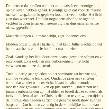
De mensen daar zullen wel niet automatisch een zonnige blik
op het leven hebben gehad. Eigenlijk geldt dat voor de meeste
mensen: wegzinken in gepieker kost niet veel moeite. Het licht
zien dan weer wel. Het lijkt nogal eens alsof onze ogen te
vechten hebben tegen een tegenwind van duisternis en grijze
nietszeggendheid.
Maar die dingen zijn maar schijn, zegt Johannes ons.
Midden onder U staat Hij die gij niet kent. Jullie wachte op het
heil, maar het is er al! Je hoeft het maar te zien.
Zoals vandaag het licht door onze paarse gewaden schijnt en ze
roze kleurt, zo is ook - in alle verborgenheid - het licht
verweven met onze duisternis.
Toen ik dertig jaar geleden op het seminarie zat heerste nog
alom de verplichte lelijkheid. Omdat de priesters vergeten
waren dat ze niet namens zichzelf aan het altaar stonden,
moesten alle gewaden lijken op jute zakken. Anders zou het
immers onbescheiden zijn. Hadden ze beseft dat ze sowieso als
individu helemaal achter Christus dienden te verdwijnen tijdens
de liturgie, dan hadden ze zich die genante modeshow kunnen
besparen. Dan hadden ze rustig in de koninklijke traditie van
schoonheid en majesteit kunnen verder vieren zonder ook maar