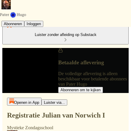
Abonneren
Inloggen
Luister zonder afleiding op Substack
Betaalde aflevering
De volledige aflevering is alleen
beschikbaar voor betalende abonnees
van Pater Hugo
Abonneren om te kijken
Openen in App
Luister via...
Registratie Julian van Norwich I
Mystieke Zondagsschool