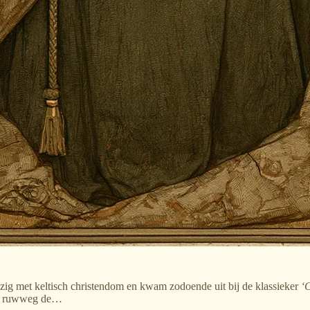
ezig met keltisch christendom en kwam zodoende uit bij de klassieker
‘C
óór ruwweg de…