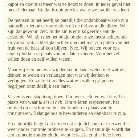
kapot en doet niet meer wat ze hoort te doen, in ieder geval niet
meer helemaal. En dat is ook precies wat onze traditie ons leert.
De mensen in het heerlijke paradijs die ondankbaar waren zijn
natuurlijk niet onze voorouders uit de tijd voor alle tijden. Wij
zijn dat gewoon zelf. In die zin is er niks geërfds aan de
erfzonde. Wij zijn niet het bokje omdat onze meest achterende
en vooral ook achterlijke achter-opa niet met zijn poten van het
fruit van de baas af kon blijven. Nee. Wij boeten voor ons
eigen plukken in plaats van ons laten voeren. Voor het zelf
willen doen en zelf willen weten.
Maar wij zien niet wat wij denken te zien, weten niet wat wij
denken te weten en verlangen niet wat wij denken te
verlangen. En zo trekt in alles wat wij willen grijpen en
begrijpen onmiddellijk een barst.
Vasten is een stap terug doen. Om weer te leren wat ik
wil
in
plaats van waar
ik zin in heb
. Om te leren respecteren, het
oordeel op te schorten, te laten bloeien in plaats van te
consumeren. Belangeloos te bewonderen en dankbaar te zijn.
En natuurlijk begint dat ermee dat je je lichaam, dat verwend is,
weer onder controle probeert te krijgen. En natuurlijk wordt dat
een komedie zonder einde, want je laat je er al je hele leven