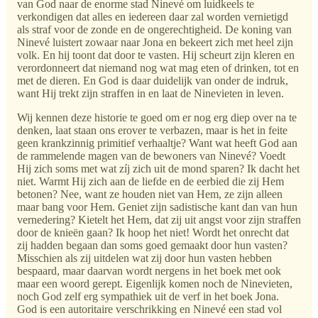
van God naar de enorme stad Ninevé om luidkeels te
verkondigen dat alles en iedereen daar zal worden vernietigd
als straf voor de zonde en de ongerechtigheid. De koning van
Ninevé luistert zowaar naar Jona en bekeert zich met heel zijn
volk. En hij toont dat door te vasten. Hij scheurt zijn kleren en
verordonneert dat niemand nog wat mag eten of drinken, tot en
met de dieren. En God is daar duidelijk van onder de indruk,
want Hij trekt zijn straffen in en laat de Ninevieten in leven.
Wij kennen deze historie te goed om er nog erg diep over na te
denken, laat staan ons erover te verbazen, maar is het in feite
geen krankzinnig primitief verhaaltje? Want wat heeft God aan
de rammelende magen van de bewoners van Ninevé? Voedt
Hij zich soms met wat zíj zich uit de mond sparen? Ik dacht het
niet. Warmt Hij zich aan de liefde en de eerbied die zij Hem
betonen? Nee, want ze houden niet van Hem, ze zijn alleen
maar bang voor Hem. Geniet zijn sadistische kant dan van hun
vernedering? Kietelt het Hem, dat zij uit angst voor zijn straffen
door de knieën gaan? Ik hoop het niet! Wordt het onrecht dat
zij hadden begaan dan soms goed gemaakt door hun vasten?
Misschien als zij uitdelen wat zij door hun vasten hebben
bespaard, maar daarvan wordt nergens in het boek met ook
maar een woord gerept. Eigenlijk komen noch de Ninevieten,
noch God zelf erg sympathiek uit de verf in het boek Jona.
God is een autoritaire verschrikking en Ninevé een stad vol