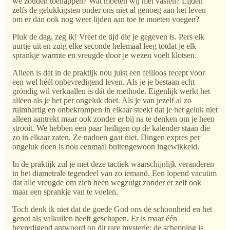
we zouden toehappen? Wat moeten wij met vasten? Lijden
zelfs de gelukkigsten onder ons niet al genoeg aan het leven
om er dan ook nog weer lijden aan toe te moeten voegen?
Pluk de dag, zeg ik! Vreet de tijd die je gegeven is. Pers elk
uurtje uit en zuig elke seconde helemaal leeg totdat je elk
sprankje warmte en vreugde door je wezen voelt klotsen.
Alleen is dat in de praktijk nou juist een feilloos recept voor
een wel héél onbevredigend leven. Als je je bestaan echt
gróndig wil verknallen is dát de methode. Eigenlijk werkt het
alleen als je het per ongeluk doet. Als je van jezelf al zo
ruimhartig en onbekrompen in elkaar steekt dat je het geluk niet
alleen aantrekt maar ook zonder er bij na te denken om je heen
strooit. We hebben een paar heiligen op de kalender staan die
zo in elkaar zaten. Ze nadoen gaat niet. Dingen expres per
ongeluk doen is nou eenmaal buitengewoon ingewikkeld.
In de praktijk zul je met deze tactiek waarschijnlijk veranderen
in het diametrale tegendeel van zo iemand. Een lopend vacuüm
dat alle vreugde om zich heen wegzuigt zonder er zelf ook
maar een sprankje van te voelen.
Toch denk ik niet dat de goede God ons de schoonheid en het
genot als valkuilen heeft geschapen. Er is maar één
bevredigend antwoord op dit rare mysterie: de schepping is