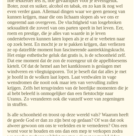
hoe lekkerder iets is, hoe gevaarlijker voor je levensgeluk.
Boter, zout en suiker, alcohol en tabak, en zo kan ik nog wel
even verder gaan. Allemaal dingen waar we geen genoeg van
kunnen krijgen, maar die ons lichaam slopen als we ons er
ongeremd aan overgeven. De vluchtigheid van losgebroken
seksualiteit die zoveel van ons parten speelt in het leven. Eer,
roem en prestige, die je alles van waarde in je leven
ondersteboven kunnen laten lopen als je er al te verbeten naar
op zoek bent. En mocht je ze te pakken krijgen, dan verliezen
ze op datzelfde moment hun fascinerende aantrekkingskracht.
Het enige esthetische geluk dat gratis is, is de schoonheid zelf.
Dat ene moment dat de zon de rozengeur uit de appelbloesems
kietelt. Of dat de hemel aan het kantklossen is geslagen met
windveren en vliegtuigsporen. Tot je beseft dat dat alles je met
je hoofd in de wolken laat lopen. Laat verdwalen in vage
wensdromen die nooit ook maar iets van vervulling zullen
krijgen. Zelfs het terugvinden van de heerlijke momenten die je
al hebt beleefd is onmogelijker dan een fietstochtje naar
Uranus. Zo veranderen ook die vanzelf weer van zegeningen
in straffen.
Is alle schoonheid en troost op deze wereld vals? Waarom heeft
de goede God er dan zo zijn best op gedaan? Of was dat ook
alweer gewoon om ons te verleiden en te vernederen? Ons een
worst voor te houden en ons dan een mep te verkopen zodra