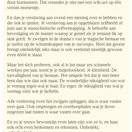
door koeioneren. Dat verander je niet met een wils-act op één
vroom momentje.
En dan je verslaving aan overal een mening over te hebben en
die ook te spuien. Je verslaving aan je opgeblazen zelfbeeld of
juist aan je masochistische zelfvertrapping. Je behoefte aan
bevestiging en de manier waarop je geniet als je iemand lik op
stuk geeft. Je zwelgen in de drama’s van je tragische bestaan en
je surfen op de schuimkoppen van je succesjes. Heel dat gezeur
brengt uiteindelijk niks maar is ook verdomd moeilijk gewoon
even dóód te slaan.
Maar het tóch proberen, ook al is het maar zes schamele
weekjes per jaar, toont je je hulpeloosheid. Je kleinheid. De
toevalligheid van je bestaan. Het simpele feit dat je niet beter
bent dan wie dan ook maar. De wonderlijke niksigheid van wat
je vermag tegen wat je haat. En erger: de niksigheid van wat je
vermag vóór wie je liefhebt.
Alle verdoving even het zwijgen opleggen, dat is waar vasten
over gaat. Ook omploegen en overhoophalen wat je liever
ongezien laat rusten is waar vasten over gaat.
En zo je rouwe bewustzijn even laten zijn wie ze is, en haar
ook echt even herkennen en erkennen. Onbedekt,