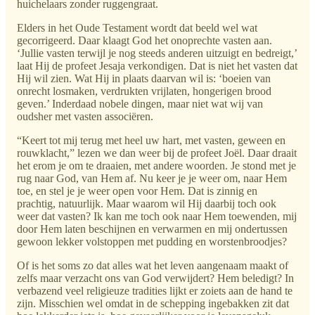
huichelaars zonder ruggengraat.
Elders in het Oude Testament wordt dat beeld wel wat
gecorrigeerd. Daar klaagt God het onoprechte vasten aan.
‘Jullie vasten terwijl je nog steeds anderen uitzuigt en bedreigt,’
laat Hij de profeet Jesaja verkondigen. Dat is niet het vasten dat
Hij wil zien. Wat Hij in plaats daarvan wil is: ‘boeien van
onrecht losmaken, verdrukten vrijlaten, hongerigen brood
geven.’ Inderdaad nobele dingen, maar niet wat wij van
oudsher met vasten associëren.
“Keert tot mij terug met heel uw hart, met vasten, geween en
rouwklacht,” lezen we dan weer bij de profeet Joël. Daar draait
het erom je om te draaien, met andere woorden. Je stond met je
rug naar God, van Hem af. Nu keer je je weer om, naar Hem
toe, en stel je je weer open voor Hem. Dat is zinnig en
prachtig, natuurlijk. Maar waarom wil Hij daarbij toch ook
weer dat vasten? Ik kan me toch ook naar Hem toewenden, mij
door Hem laten beschijnen en verwarmen en mij ondertussen
gewoon lekker volstoppen met pudding en worstenbroodjes?
Of is het soms zo dat alles wat het leven aangenaam maakt of
zelfs maar verzacht ons van God verwijdert? Hem beledigt? In
verbazend veel religieuze tradities lijkt er zoiets aan de hand te
zijn. Misschien wel omdat in de schepping ingebakken zit dat