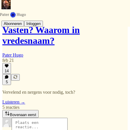
Abonneren
Inloggen
Vasten? Waarom in
vredesnaam?
Pater Hugo
feb 21
14
5
Vervelend en nergens voor nodig, toch?
Luisteren →
5 reacties
Bovenaan eerst