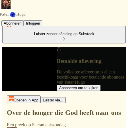
Abonneren
Inloggen
Luister zonder afleiding op Substack
Betaalde aflevering
De volledige aflevering is alleen
beschikbaar voor betalende abonnees
van Pater Hugo
Abonneren om te kijken
Openen in App
Luister via...
Over de honger die God heeft naar ons
Een preek op Sacramentszondag