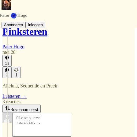
Abonneren
Inloggen
Pinksteren
Pater Hugo
mei 28
13
3
1
Alleluia, Sequentie en Preek
Luisteren →
3 reacties
Bovenaan eerst