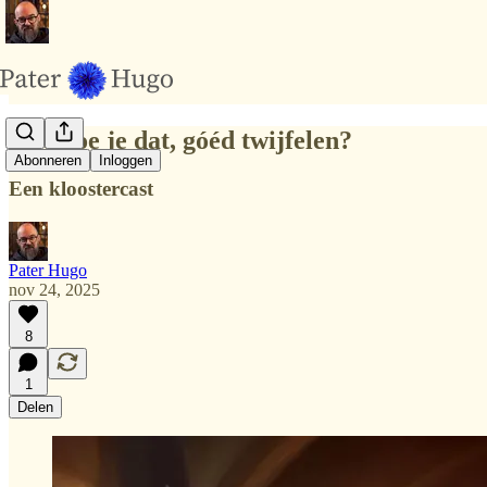
Hoe doe je dat, góéd twijfelen?
Abonneren
Inloggen
Een kloostercast
Pater Hugo
nov 24, 2025
8
1
Delen