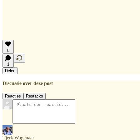
8
1
Delen
Discussie over deze post
Reacties
Restacks
Tjerk Wagenaar