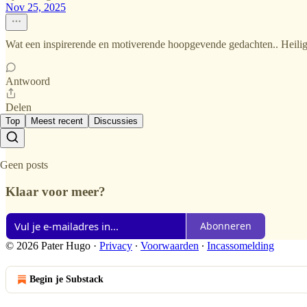
Nov 25, 2025
Wat een inspirerende en motiverende hoopgevende gedachten.. Heilige
Antwoord
Delen
Top
Meest recent
Discussies
Geen posts
Klaar voor meer?
Abonneren
© 2026 Pater Hugo
·
Privacy
∙
Voorwaarden
∙
Incassomelding
Begin je Substack